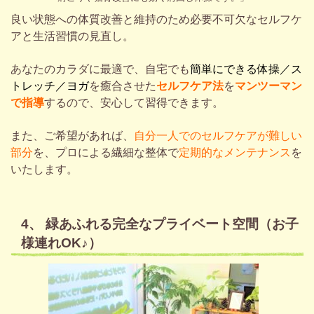
良い状態への体質改善と維持のため必要不可欠なセルフケ
アと生活習慣の見直し。
あなたのカラダに最適で、自宅でも
簡単にできる
体操／ス
トレッチ／ヨガ
を癒合させた
セルフケア法
を
マンツーマン
で指導
するので、安心して習得できます。
また、ご希望があれば、
自分一人でのセルフケアが難しい
部分
を、プロによる繊細な整体で
定期的なメンテナンス
を
いたします。
4、 緑あふれる完全なプライベート空間（お子
様連れOK♪）