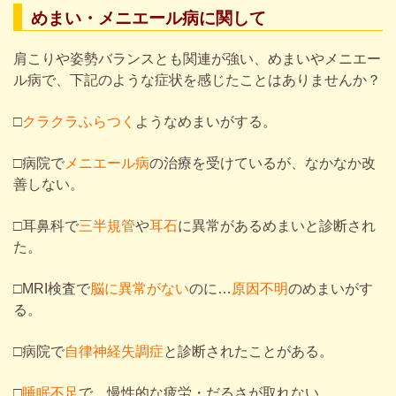
めまい・メニエール病に関して
肩こり
や
姿勢バランス
とも
関連が強い、めまい
や
メニエー
ル病
で、
下記のような症状
を
感じた
ことは
ありませんか？
□
クラクラふらつく
ようなめまいがする。
□
病院で
メニエール病
の治療を受けているが、なかなか改
善しない。
□
耳鼻科で
三半規管
や
耳石
に異常があるめまいと診断され
た。
□
MRI検査で
脳に異常がない
のに…
原因不明
のめまいがす
る。
□病院で
自律神経失調症
と診断されたことがある。
□
睡眠不足
で、慢性的な疲労・だるさが取れない。