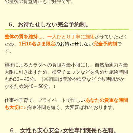
の産後の骨盤矯正もご好評です。
5、お待たせしない完全予約制。
整体の質を維持
し、一人ひとり丁寧に施術
させていただく
ため、
1日10名さま限定
の
お待たせしない
完全予約制
で
す。
施術によるカラダへの負担を最小限にし、自然治癒力を最
大限に引き出すため、検査チェックなどを含めた施術時間
も約30～40分。（※初回
は問診や検査などでも
時間がか
かるため約40～50分。）
仕事や子育て、プライベートで忙しい
あなたの
貴重な時間
も大切に♪
拘束時間も短く、大変喜ばれております。
６、女性も安心安全♪女性専門院長も在籍。