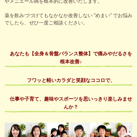
やメニエール病を根本的に改善いたします。
薬を飲みづづけてもなかなか改善しない ”めまい” でお悩み
でしたら、ぜひ一度ご相談ください。
あなた
も【全身＆骨盤バランス整体】で
痛みやだるさ
を
根本改善♪
フワッ
と
軽いカラダ
と
笑顔なココロ
で、
仕事
や
子育て、趣味やスポーツを思いっきり楽しみませ
んか？