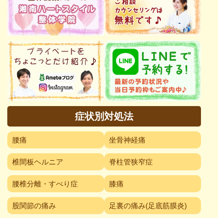
症状別対処法
腰痛
坐骨神経痛
椎間板ヘルニア
脊柱管狭窄症
腰椎分離・すべり症
膝痛
股関節の痛み
足裏の痛み(足底筋膜炎)