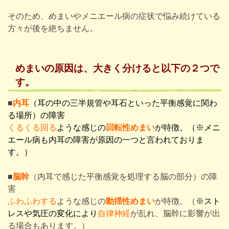
そのため、めまいやメニエール病の症状で悩み続けている
方々が後を絶ちません。
めまいの原因
は、
大きく分ける
と
以下の
２つで
す。
■
内耳
（耳の中の三半規管や耳石といった平衡感覚に関わ
る場所）の障害
くるくる回る
ような感じの
回転性めまい
が特徴。（
※メニ
エール病も内耳の障害が原因の一つと言われておりま
す。）
■
脳幹
（内耳で感じた平衡感覚を処理する脳の部分）の障
害
ふわふわする
ような感じの
動揺性めまい
が特徴。（
※スト
レスや気圧の変化により
自律神経
が乱れ、脳幹に影響が出
る場合もあります。）