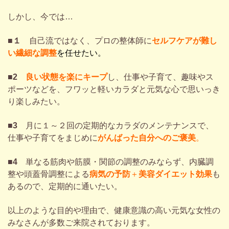
しかし、今では…
■１
自己流ではなく、プロの整体師に
セルフケアが難し
い
繊細な調整
を任せたい。
■2
良い状態を楽にキープ
し、仕事や子育て、趣味やス
ポーツなどを、フワッと軽いカラダと元気な心で思いっき
り楽しみたい。
■3
月に１～２回の定期的なカラダのメンテナンスで、
仕事や子育てをまじめに
がんばった自分へのご褒美
。
■4
単なる筋肉や筋膜・関節の調整のみならず、内臓調
整や頭蓋骨調整による
病気の予防
＋
美容ダイエット効果
も
あるので、定期的に通いたい。
以上のような目的や理由で、健康意識の高い元気な女性の
みなさんが多数ご来院されております。