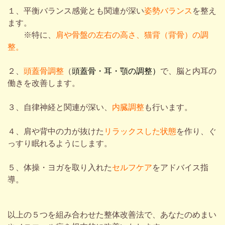
１、平衡バランス感覚とも関連が深い
姿勢バランス
を整え
ます。
※特に、
肩や骨盤の左右の高さ、猫背（背骨）の調
整。
２、
頭蓋骨調整
（
頭蓋骨・耳・顎の調整）
で、脳と内耳の
働きを改善します。
３、自律神経と関連が深い、
内臓調整
も行います。
４、肩や背中の力が抜けた
リラックスした状態
を作り、ぐ
っすり眠れるようにします。
５、体操・ヨガを取り入れた
セルフケア
をアドバイス指
導。
以上の５つを組み合わせた整体改善法で、あなたのめまい