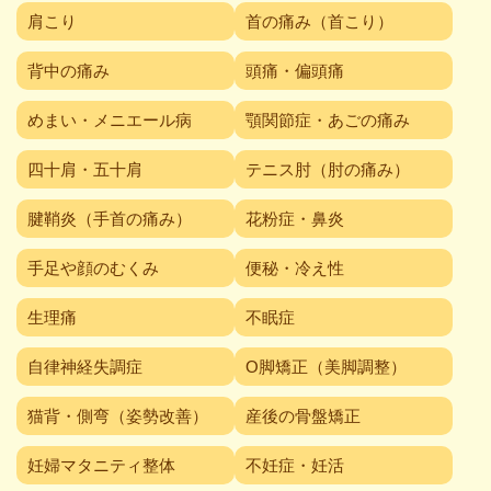
肩こり
首の痛み（首こり）
背中の痛み
頭痛・偏頭痛
めまい・メニエール病
顎関節症・あごの痛み
四十肩・五十肩
テニス肘（肘の痛み）
腱鞘炎（手首の痛み）
花粉症・鼻炎
手足や顔のむくみ
便秘・冷え性
生理痛
不眠症
自律神経失調症
O脚矯正（美脚調整）
猫背・側弯（姿勢改善）
産後の骨盤矯正
妊婦マタニティ整体
不妊症・妊活