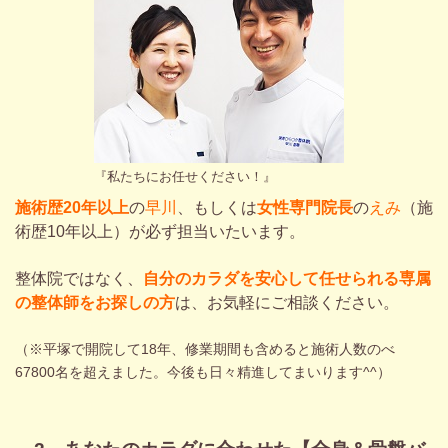
『私たちにお任せください！』
施術歴20年以上
の
早川
、もしくは
女性専門院長
の
えみ
（施
術歴10年以上）が必ず担当いたいます。
整体院ではなく、
自分のカラダを安心して任せられる専属
の整体師をお探しの方
は、お気軽にご相談ください。
（※平塚で開院して18年、修業期間も含めると施術人数のべ
67800名を超えました。今後も日々精進してまいります^^）