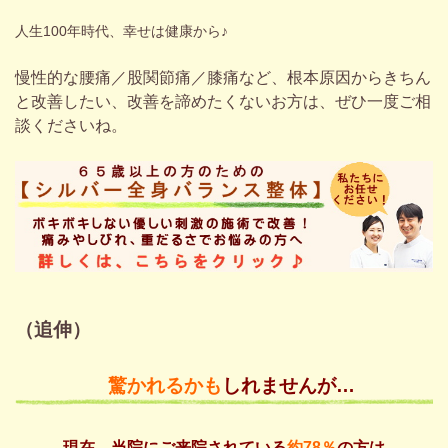
人生100年時代、幸せは健康から♪
慢性的な腰痛／股関節痛／膝痛など、根本原因から
きちん
と改善したい、改善を諦めたくないお方は、ぜひ一度ご相
談くださいね。
（追伸）
驚かれるかも
しれませんが…
現在、当院にご来院されている
約78％
の方は、