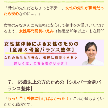
『男性の先生だとちょっと不安…、
女性の先生が担当だっ
たら安心
なのに…。』
女性のみなさんにも気軽に安心して整体をお受けいただけ
るよう、
女性専門院長
の
えみ
（施術歴10年以上）も在籍^^
７、 65歳以上の方のための
【シルバー全身バ
ランス整体】
『
もっと早く整体に行けばよかった！
』これが最もよくい
ただく感想です。