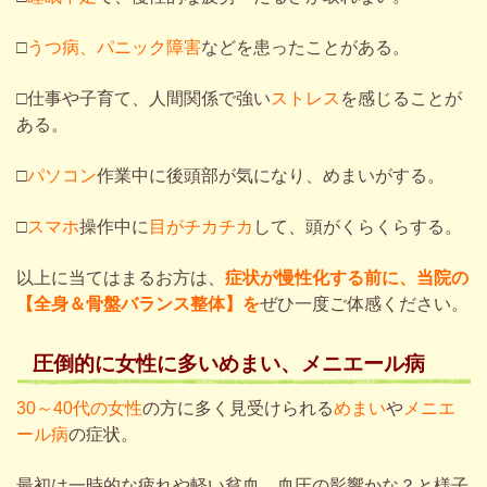
□
うつ病
、
パニック障害
などを患ったことがある。
□
仕事や子育て、人間関係で強い
ストレス
を感じることが
ある。
□
パソコン
作業中に後頭部が気になり、めまいがする。
□
スマホ
操作中に
目がチカチカ
して、頭がくらくらする。
以上に当てはまるお方は、
症状が慢性化する前に、当院の
【全身＆骨盤バランス整体】を
ぜひ一度ご体感ください。
圧倒的に女性に多いめまい、メニエール病
30～40代の女性
の方に多く見受けられる
めまい
や
メニエ
ール病
の症状。
最初は一時的な疲れや軽い貧血、血圧の影響かな？
と様子