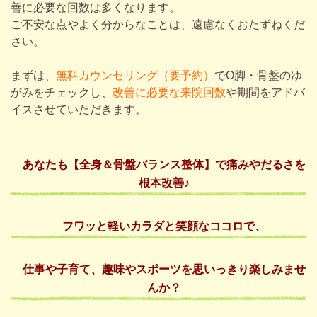
善に必要な回数は多くなります。
ご不安な点やよく分からなことは、遠慮なくおたずねくだ
さい。
まずは、
無料カウンセリング（要予約）
でO脚・骨盤のゆ
がみをチェックし、
改善に必要な来院回数
や期間をアドバ
イスさせていただきます。
あなた
も【全身＆骨盤バランス整体】で
痛みやだるさ
を
根本改善♪
フワッ
と
軽いカラダ
と
笑顔なココロ
で、
仕事
や
子育て、趣味やスポーツを思いっきり楽しみませ
んか？