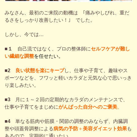
みなさん、最初のご来院の動機は ｢痛みやしびれ、重だ
るさをしっかり改善したい！｣ でした。
しかし、今では…
■１
自己流ではなく、プロの整体師に
セルフケアが難し
い
繊細な調整
を任せたい。
■2
良い状態を楽にキープ
し、仕事や子育て、趣味やス
ポーツなどを、フワッと軽いカラダと元気な心で思いっき
り楽しみたい。
■3
月に１～２回の定期的なカラダのメンテナンスで、
仕事や子育てをまじめに
がんばった自分へのご褒美
。
■4
単なる筋肉や筋膜・関節の調整のみならず、内臓調
整や頭蓋骨調整による
病気の予防
＋
美容ダイエット効果
も
あるので、定期的に通いたい。