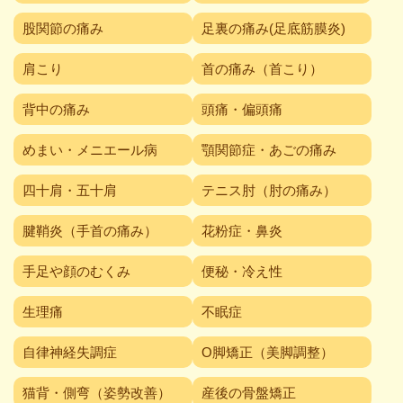
股関節の痛み
足裏の痛み(足底筋膜炎)
肩こり
首の痛み（首こり）
背中の痛み
頭痛・偏頭痛
めまい・メニエール病
顎関節症・あごの痛み
四十肩・五十肩
テニス肘（肘の痛み）
腱鞘炎（手首の痛み）
花粉症・鼻炎
手足や顔のむくみ
便秘・冷え性
生理痛
不眠症
自律神経失調症
O脚矯正（美脚調整）
猫背・側弯（姿勢改善）
産後の骨盤矯正