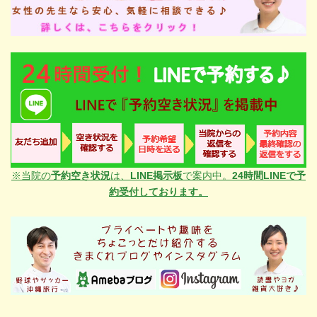
※当院の
予約空き状況
は、
LINE掲示板
で案内中。
24時間LINEで予
約受付しております。