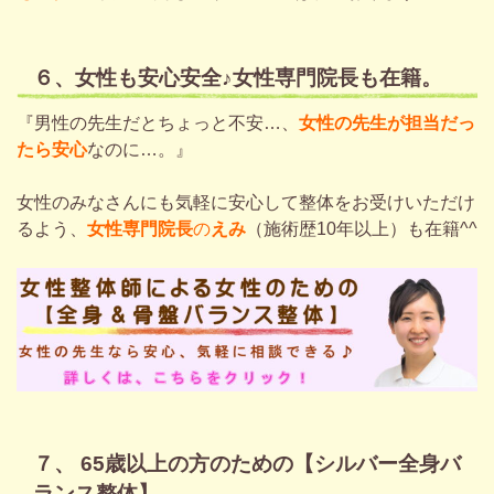
６、女性も安心安全♪女性専門院長も在籍。
『男性の先生だとちょっと不安…、
女性の先生が担当だっ
たら安心
なのに…。』
女性のみなさんにも気軽に安心して整体をお受けいただけ
るよう、
女性専門院長
の
えみ
（施術歴10年以上）も在籍^^
７、 65歳以上の方のための
【シルバー全身バ
ランス整体】