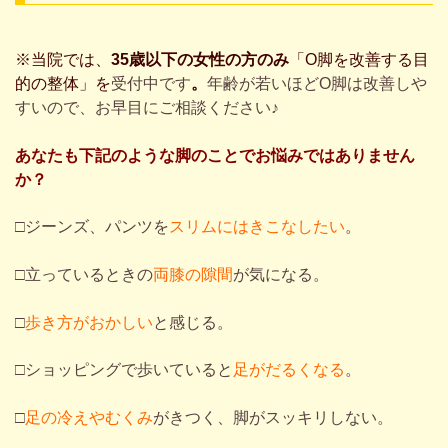
※当院では、
35歳以下の女性の方のみ
「O脚を改善する目
的の整体」を
受付中です
。
年齢が若いほどO脚は改善しや
すいので、お早目にご相談ください♪
あなたも下記のような脚のことでお悩みでは
ありません
か？
□
ジーンズ、パンツを
スリムにはきこなしたい
。
□
立っているときの
両膝の隙間
が気になる。
□
歩き方がおかしい
と感じる。
□ショッピングで歩いていると
足がだるくなる
。
□
足の冷えやむくみ
がきつく、脚がスッキリしない。