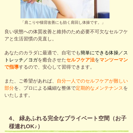
「肩こりや猫背改善にも効く肩回し体操です。」
良い状態への体質改善と維持のため必要不可欠なセルフケ
アと生活習慣の見直し。
あなたのカラダに最適で、自宅でも
簡単にできる
体操／ス
トレッチ／ヨガ
を癒合させた
セルフケア法
を
マンツーマン
で指導
するので、安心して習得できます。
また、ご希望があれば、
自分一人でのセルフケアが難しい
部分
を、プロによる繊細な整体で
定期的なメンテナンス
を
いたします。
4、 緑あふれる完全なプライベート空間（お子
様連れOK♪）