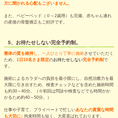
方に聞かれる心配もございません。
また、ベビーベッド（０～2歳用）も完備、赤ちゃん連れ
の産後の骨盤矯正もご好評です。
5、お待たせしない完全予約制。
整体の質を維持
し、一人ひとり丁寧に施術
させていただく
ため、
1日10名さま限定
の
お待たせしない
完全予約制
で
す。
施術によるカラダへの負担を最小限にし、自然治癒力を最
大限に引き出すため、検査チェックなどを含めた施術時間
も約30～40分。（※初回
は問診や検査などでも
時間がか
かるため約40～50分。）
仕事や子育て、プライベートで忙しい
あなたの
貴重な時間
も大切に♪
拘束時間も短く、大変喜ばれております。