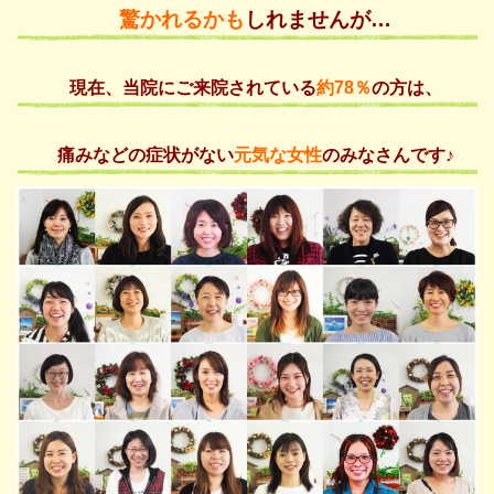
驚かれるかも
しれませんが…
現在、当院にご来院されている
約78％
の方は、
痛みなどの症状がない
元気な女性
のみなさんです♪