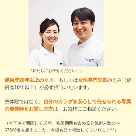
『私たちにお任せください！』
施術歴20年以上
の
早川
、もしくは
女性専門院長
の
えみ
（施
術歴10年以上）が必ず担当いたいます。
整体院ではなく、
自分のカラダを安心して任せられる専属
の整体師をお探しの方
は、お気軽にご相談ください。
（※平塚で開院して18年、修業期間も含めると施術人数のべ
67800名を超えました。今後も日々精進してまいります^^）