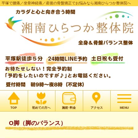
平塚で腰痛／坐骨神経痛／産後の骨盤矯正でお悩みなら湘南ひらつか整体院へ
TOP
初めての方へ
施術･料金
アクセス
MENU
O脚（脚のバランス）