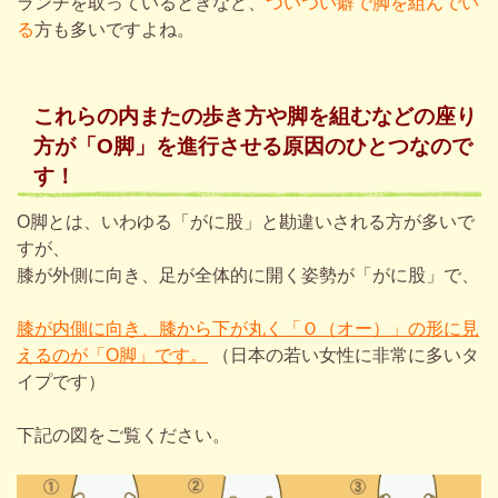
ランチを取っているときなど、
ついつい癖で脚を組んでい
る
方も多いですよね。
これらの
内またの歩き方
や
脚を組む
などの座り
方が
「O脚」を進行させる原因のひとつなので
す！
O
脚とは、いわゆる「がに股」と勘違いされる方が多いで
すが、
膝が外側に向き、足が全体的に開く姿勢が「がに股」で、
膝が内側に向き、膝から下が丸く「Ｏ（オー）」の形に見
えるのが「O脚」です。
（日本の若い女性に非常に多いタ
イプです）
下記の図をご覧ください。