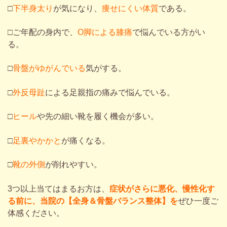
□
下半身太り
が気になり、
痩せにくい体質
である。
□
ご年配の身内で、
O脚による膝痛
で悩んでいる方がい
る。
□
骨盤がゆがんでいる
気がする。
□
外反母趾
による足親指の痛みで悩んでいる。
□
ヒール
や先の細い靴を履く機会が多い。
□
足裏やかかと
が痛くなる。
□
靴の外側
が削れやすい。
3つ以上当てはまるお方は、
症状がさらに悪化、慢性化す
る前に、当院の【全身＆骨盤バランス整体】を
ぜひ一度ご
体感ください。