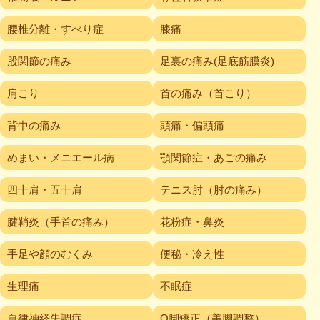
腰椎分離・すべり症
膝痛
股関節の痛み
足裏の痛み(足底筋膜炎)
肩こり
首の痛み（首こり）
背中の痛み
頭痛・偏頭痛
めまい・メニエール病
顎関節症・あごの痛み
四十肩・五十肩
テニス肘（肘の痛み）
腱鞘炎（手首の痛み）
花粉症・鼻炎
手足や顔のむくみ
便秘・冷え性
生理痛
不眠症
自律神経失調症
O脚矯正（美脚調整）