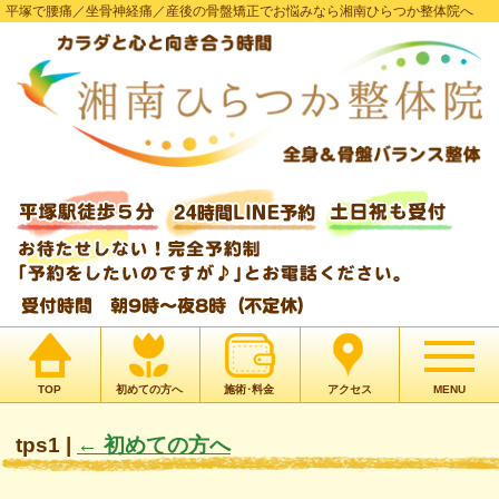
平塚で腰痛／坐骨神経痛／産後の骨盤矯正でお悩みなら湘南ひらつか整体院へ
TOP
初めての方へ
施術･料金
アクセス
MENU
tps1
|
←
初めての方へ