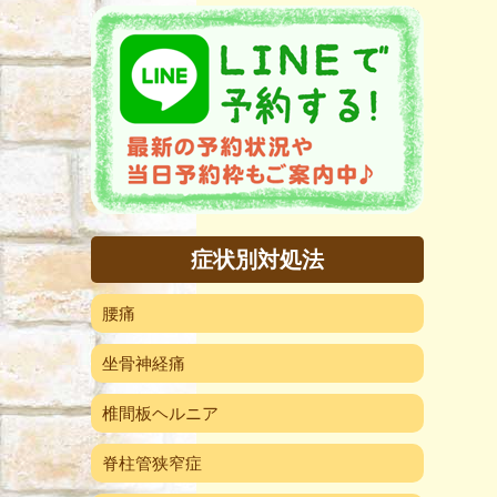
症状別対処法
腰痛
坐骨神経痛
椎間板ヘルニア
脊柱管狭窄症