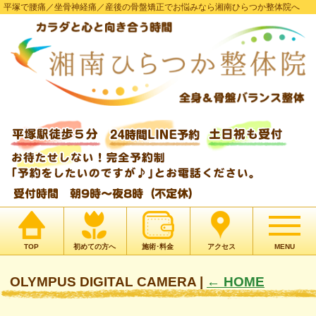
平塚で腰痛／坐骨神経痛／産後の骨盤矯正でお悩みなら湘南ひらつか整体院へ
TOP
初めての方へ
施術･料金
アクセス
MENU
OLYMPUS DIGITAL CAMERA
|
←
HOME