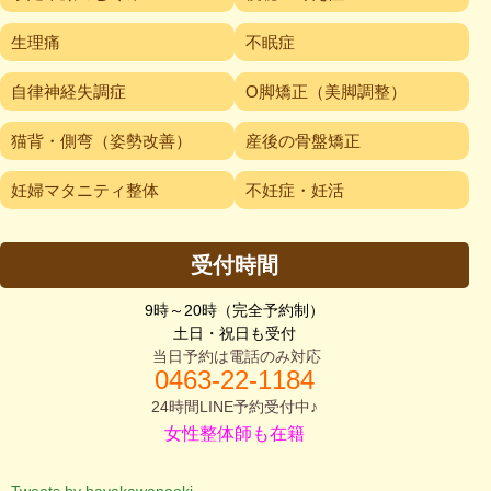
生理痛
不眠症
自律神経失調症
O脚矯正（美脚調整）
猫背・側弯（姿勢改善）
産後の骨盤矯正
妊婦マタニティ整体
不妊症・妊活
受付時間
9時～20時（完全予約制）
土日・祝日も受付
当日予約は電話のみ対応
0463-2
2-1184
24時間LINE予約受付中♪
女性整体師も在籍