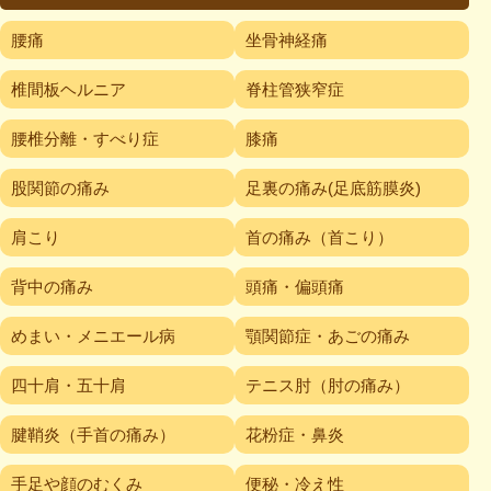
腰痛
坐骨神経痛
椎間板ヘルニア
脊柱管狭窄症
腰椎分離・すべり症
膝痛
股関節の痛み
足裏の痛み(足底筋膜炎)
肩こり
首の痛み（首こり）
背中の痛み
頭痛・偏頭痛
めまい・メニエール病
顎関節症・あごの痛み
四十肩・五十肩
テニス肘（肘の痛み）
腱鞘炎（手首の痛み）
花粉症・鼻炎
手足や顔のむくみ
便秘・冷え性