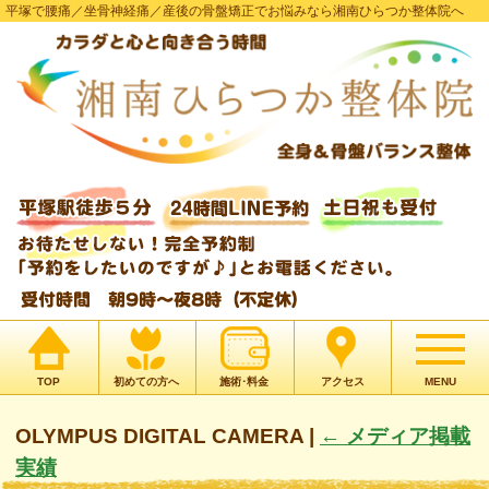
平塚で腰痛／坐骨神経痛／産後の骨盤矯正でお悩みなら湘南ひらつか整体院へ
TOP
初めての方へ
施術･料金
アクセス
MENU
OLYMPUS DIGITAL CAMERA
|
←
メディア掲載
実績