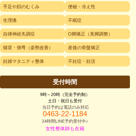
手足や顔のむくみ
便秘・冷え性
生理痛
不眠症
自律神経失調症
O脚矯正（美脚調整）
猫背・側弯（姿勢改善）
産後の骨盤矯正
妊婦マタニティ整体
不妊症・妊活
受付時間
9時～20時（完全予約制）
土日・祝日も受付
当日予約は電話のみ対応
0463-2
2-1184
24時間LINE予約受付中♪
女性整体師も在籍