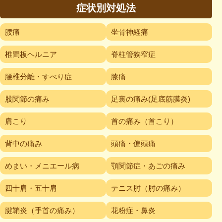
症状別対処法
腰痛
坐骨神経痛
椎間板ヘルニア
脊柱管狭窄症
腰椎分離・すべり症
膝痛
股関節の痛み
足裏の痛み(足底筋膜炎)
肩こり
首の痛み（首こり）
背中の痛み
頭痛・偏頭痛
めまい・メニエール病
顎関節症・あごの痛み
四十肩・五十肩
テニス肘（肘の痛み）
腱鞘炎（手首の痛み）
花粉症・鼻炎