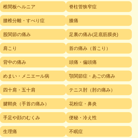
椎間板ヘルニア
脊柱管狭窄症
腰椎分離・すべり症
膝痛
股関節の痛み
足裏の痛み(足底筋膜炎)
肩こり
首の痛み（首こり）
背中の痛み
頭痛・偏頭痛
めまい・メニエール病
顎関節症・あごの痛み
四十肩・五十肩
テニス肘（肘の痛み）
腱鞘炎（手首の痛み）
花粉症・鼻炎
手足や顔のむくみ
便秘・冷え性
生理痛
不眠症