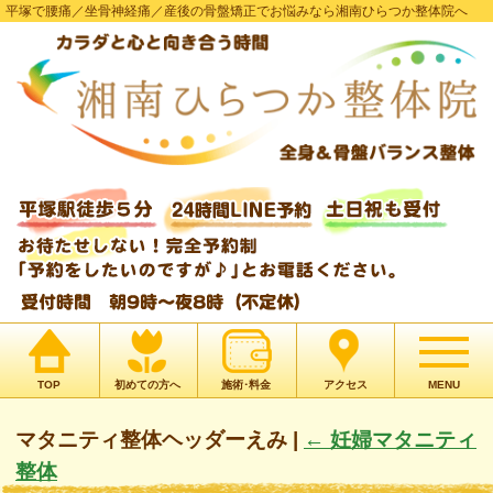
平塚で腰痛／坐骨神経痛／産後の骨盤矯正でお悩みなら湘南ひらつか整体院へ
TOP
初めての方へ
施術･料金
アクセス
MENU
マタニティ整体ヘッダーえみ
|
←
妊婦マタニティ
整体