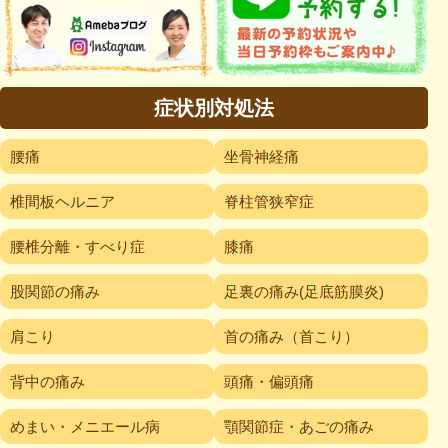
症状別対処法
腰痛
坐骨神経痛
椎間板ヘルニア
脊柱管狭窄症
腰椎分離・すべり症
膝痛
股関節の痛み
足裏の痛み(足底筋膜炎)
肩こり
首の痛み（首こり）
背中の痛み
頭痛・偏頭痛
めまい・メニエール病
顎関節症・あごの痛み