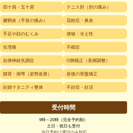
四十肩・五十肩
テニス肘（肘の痛み）
腱鞘炎（手首の痛み）
花粉症・鼻炎
手足や顔のむくみ
便秘・冷え性
生理痛
不眠症
自律神経失調症
O脚矯正（美脚調整）
猫背・側弯（姿勢改善）
産後の骨盤矯正
妊婦マタニティ整体
不妊症・妊活
受付時間
9時～20時（完全予約制）
土日・祝日も受付
当日予約は電話のみ対応