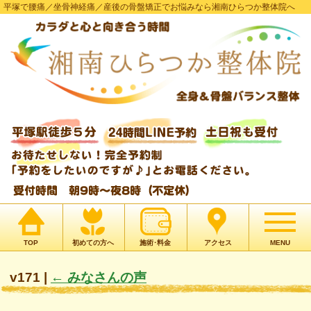
平塚で腰痛／坐骨神経痛／産後の骨盤矯正でお悩みなら湘南ひらつか整体院へ
TOP
初めての方へ
施術･料金
アクセス
MENU
v171
|
←
みなさんの声